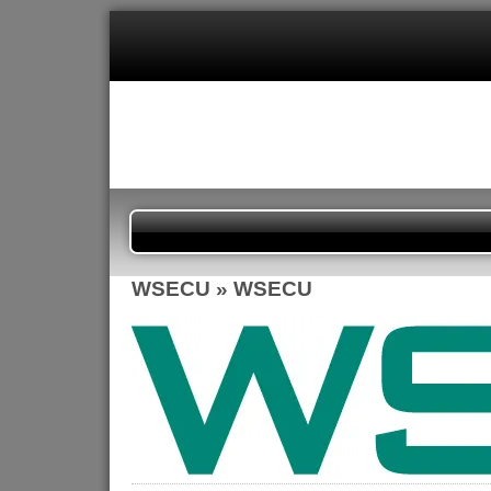
WSECU
» WSECU